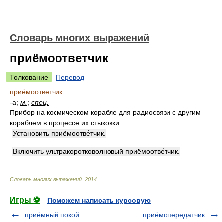
Словарь многих выражений
приёмоответчик
Толкование
Перевод
приёмоответчик
-а;
м.
;
спец.
Прибор на космическом корабле для радиосвязи с другим
кораблем в процессе их стыковки.
Установить приёмоотве́тчик.
Включить ультракоротковолновый приёмоотве́тчик.
Словарь многих выражений
.
2014
.
Игры ⚽
Поможем написать курсовую
приёмный покой
приёмопередатчик