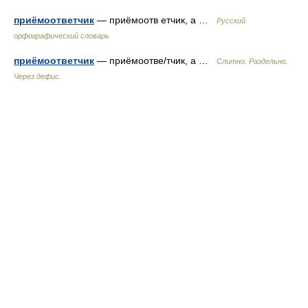
приёмоответчик
— приёмоотв етчик, а …
Русский
орфографический словарь
приёмоответчик
— приёмоотве/тчик, а …
Слитно. Раздельно.
Через дефис.