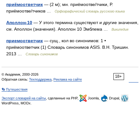
приёмоответчик
— (2 м); мн. приёмоотве/тчики, Р.
приёмоотве/тчиков …
Орфографический словарь русского языка
Аполлон-10
— У этого термина существуют и другие значения,
см. Аполлон (значения). Аполлон 10 Эмблема …
Википедия
приемоответчик
— сущ., кол во синонимов: 1 •
приёмоответчик (1) Словарь синонимов ASIS. В.Н. Тришин.
2013 …
Словарь синонимов
© Академик, 2000-2026
18+
Обратная связь:
Техподдержка
,
Реклама на сайте
👣 Путешествия
Экспорт словарей на сайты
, сделанные на PHP,
Joomla,
Drupal,
WordPress, MODx.